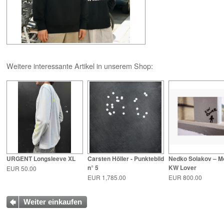
Weitere interessante Artikel in unserem Shop:
URGENT Longsleeve XL
Carsten Höller - Punktebild
Nedko Solakov – Mo
n° 5
KW Lover
EUR 50.00
EUR 1,785.00
EUR 800.00
Weiter einkaufen