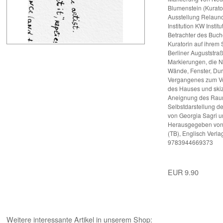
Blumenstein (Kurato
Ausstellung Relaun
Institution KW Instit
Betrachter des Buche
Kuratorin auf ihrem
Berliner Auguststra
Markierungen, die N
Wände, Fenster, Dur
Vergangenes zum Vo
des Hauses und skiz
Aneignung des Raum
Selbstdarstellung der
von Georgia Sagri un
Herausgegeben von B
(TB), Englisch Verl
9783944669373
EUR 9.90
Weitere interessante Artikel in unserem Shop: