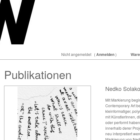
Nicht angemeldet
(
Anmelden
)
Ware
Publikationen
Nedko Solako
Mit Markierung begin
Contemporary Art be
kleinformatiger, pol
mit KünstlerInnen, di
oder performt haben.
innerhalb derer Proj
neu interpretiert w
Markierung von Nedk