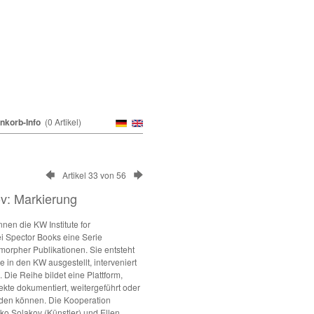
nkorb-Info
(0 Artikel)
Artikel 33 von 56
v: Markierung
nen die KW Institute for
i Spector Books eine Serie
ymorpher Publikationen. Sie entsteht
e in den KW ausgestellt, interveniert
 Die Reihe bildet eine Plattform,
ekte dokumentiert, weitergeführt oder
erden können. Die Kooperation
o Solakov (Künstler) und Ellen