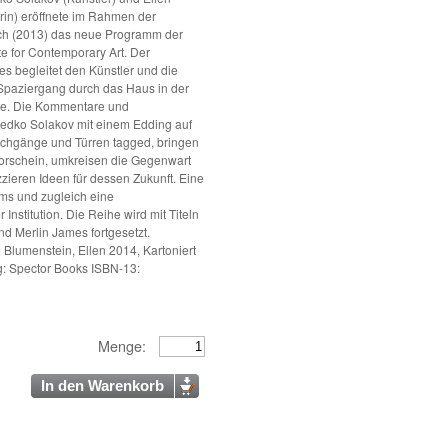
rin) eröffnete im Rahmen der
ch (2013) das neue Programm der
ute for Contemporary Art. Der
s begleitet den Künstler und die
 Spaziergang durch das Haus in der
ße. Die Kommentare und
edko Solakov mit einem Edding auf
chgänge und Türren tagged, bringen
rschein, umkreisen die Gegenwart
zieren Ideen für dessen Zukunft. Eine
s und zugleich eine
 Institution. Die Reihe wird mit Titeln
d Merlin James fortgesetzt.
lumenstein, Ellen 2014, Kartoniert
ag: Spector Books ISBN-13:
Menge:
In den Warenkorb